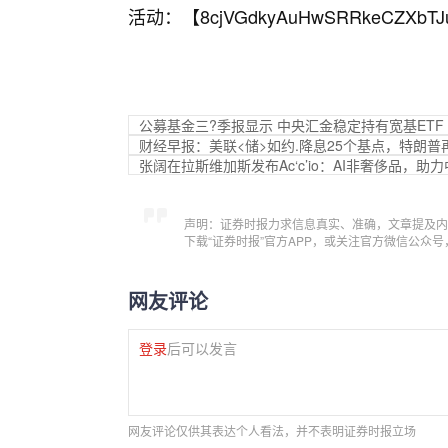
活动：【
8cjVGdkyAuHwSRRkeCZXbTJ
公募基金三?季报显示 中央汇金稳定持有宽基ETF
财经早报：美联<储>如约.降息25个基点，特朗普再次
张阔在拉斯维加斯发布Ac‘c’io：AI非奢侈品，
声明：证券时报力求信息真实、准确，文章提及内
下载“证券时报”官方APP，或关注官方微信公众
网友评论
登录
后可以发言
网友评论仅供其表达个人看法，并不表明证券时报立场