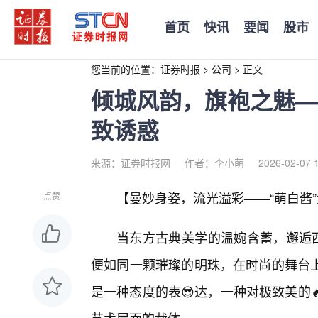
首页
快讯
要闻
股市
您当前的位置：
证券时报
>
公司
>
正文
倾城风韵，旗袍之魅—
致诱惑
来源：证券时报网
作者：李小萌
2026-02-07 
【曼妙身姿，流光溢彩——“萌白酱
点赞
当东方古典美学的温婉含蓄，邂逅西
便如同一颗璀璨的明珠，在时尚的舞台
是一种态度的表😎达，一种对极致美的